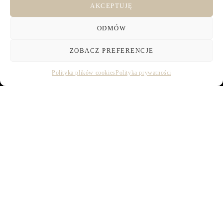
AKCEPTUJĘ
ODMÓW
ZOBACZ PREFERENCJE
Polityka plików cookies
Polityka prywatności
MAKE NOW YOUR
ONLINE
RESERVATION
Your Name*