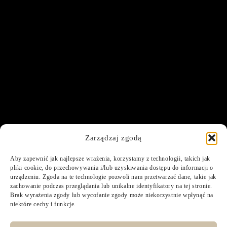
Zarządzaj zgodą
Aby zapewnić jak najlepsze wrażenia, korzystamy z technologii, takich jak
pliki cookie, do przechowywania i/lub uzyskiwania dostępu do informacji o
urządzeniu. Zgoda na te technologie pozwoli nam przetwarzać dane, takie jak
zachowanie podczas przeglądania lub unikalne identyfikatory na tej stronie.
Brak wyrażenia zgody lub wycofanie zgody może niekorzystnie wpłynąć na
niektóre cechy i funkcje.