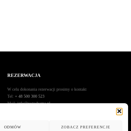
REZERWACJA
W celu dokonania rezerwacji prosimy o kontakt
Tel:
+ 48 500 300 523
Mail:
info@restodrama.pl
ODMÓW
ZOBACZ PREFERENCJE