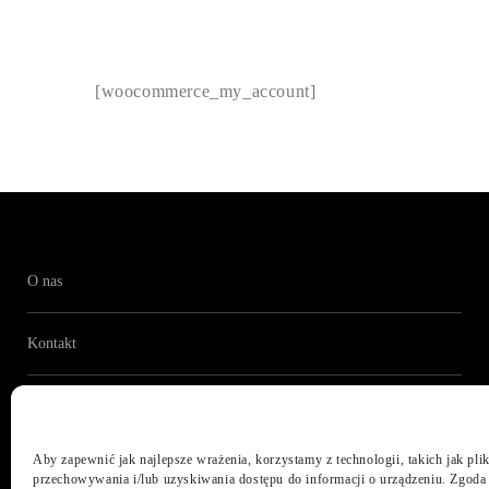
[woocommerce_my_account]
O nas
Kontakt
Praca
Aby zapewnić jak najlepsze wrażenia, korzystamy z technologii, takich jak plik
przechowywania i/lub uzyskiwania dostępu do informacji o urządzeniu. Zgoda 