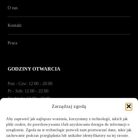
O nas
Kontakt
Praca
GODZINY OTWARCIA
Pon - Czw: 12:00 - 20:00
Pt - Sob: 12:00 - 22:00
Niedziela: 12:00 - 20:00
Zarządzaj zgodą
REZERWACJA
Aby zapewnić jak najlepsze wrażenia, korzystamy z technologii, takich jak
pliki cookie, do przechowywania i/lub uzyskiwania dostępu do informacji o
urządzeniu. Zgoda na te technologie pozwoli nam przetwarzać dane, takie jak
W celu dokonania rezerwacji prosimy o kontakt
zachowanie podczas przeglądania lub unikalne identyfikatory na tej stronie.