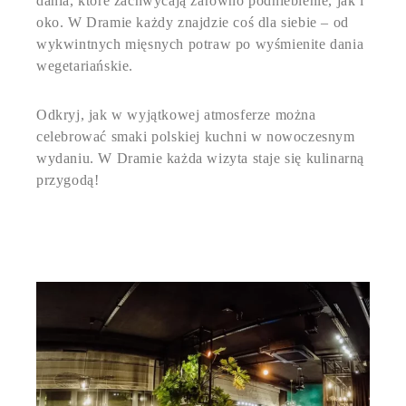
dania, które zachwycają zarówno podniebienie, jak i
oko. W Dramie każdy znajdzie coś dla siebie – od
wykwintnych mięsnych potraw po wyśmienite dania
ZOBACZ MENU
LUNCH DNIA
wegetariańskie.
Odkryj, jak w wyjątkowej atmosferze można
celebrować smaki polskiej kuchni w nowoczesnym
wydaniu. W Dramie każda wizyta staje się kulinarną
przygodą!